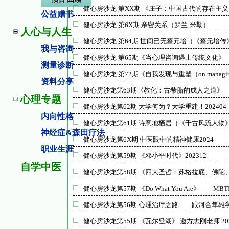
健心房沙龙 第XX期 《庄子：中国古代的存在主
公益赠书
健心房沙龙 第6X期 亲密关系（罗兰·米勒）
人心与人生
健心房沙龙 第64期 世间已无蔡元培（《蔡元培传
我与咨询
健心房沙龙 第65期《当心理咨询遇上传统文化》
测量诊断
健心房沙龙 第72期《自我发现与重塑（on managing 
资料分享
健心房沙龙第63期《教化：古希腊的成人之道》
心理专题
健心房沙龙第62期 大学何为？大学重建！202404
内向性格
健心房沙龙第61期 诗意地栖居（《千古风流人物》）2
神经症&森田疗法
健心房沙龙第6X期 中医眼中的精神健康2024
职业生涯
健心房沙龙第59期 《邓小平时代》202312
自学中医
健心房沙龙第58期 《四大圣哲：苏格拉底、佛陀、
健心房沙龙第57期 《Do What You Are》——MB
健心房沙龙第56期 心理治疗之路——跟河合隼雄学习
健心房沙龙第55期 《瓦尔登湖》 邀方志刚老师 202