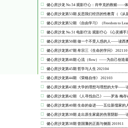
健心房沙龙 No.54 观影疗心：肖申克的救赎—
健心房沙龙第53期 反思我们经历的性教育（《从尿布
健心房沙龙第52期 《自由学习》（Freedom to Learn
健心房沙龙 No.51 电影疗法·观影疗心 《心灵
健心房沙龙第50期 做一个不受人惑的人——读西奥迪
健心房沙龙第47期 牟宗三《生命的学问》 202110
健心房沙龙第46期 心流（flow）——为自己创造最
健心房沙龙第45期 哲学与人生 202104
健心房沙龙第44期 《荣格自传》 202103
健心房沙龙第43期 大学的理想与理想的大学——读
健心房沙龙第42期 《人寻找自己》——罗洛·梅存在主
健心房沙龙第40期 生命的奋进——五位新儒家的人生
健心房沙龙第39期 走出原生家庭的伤害阴影——读
健心房沙龙第38期 曾国藩的正面与侧面 201911