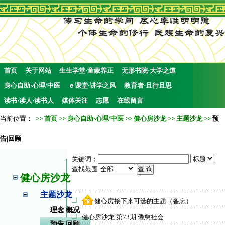
首页
关于网站
生生学堂·童蒙养正
无形书院·大学之道
身心自助·心理/中医
ｅ课堂·讲学之风
教育者·且行且思
读书·读人·读书人
媒体关注
志愿
在线留言
当前位置：
>>
首页
>>
身心自助·心理/中医
>>
健心房沙龙
>>
主题沙龙
>>
预
告|回顾
关键词：
查找范围
健心房沙龙
主题沙龙
健心房接下来可选的主题（备忘）
理念|概况
健心房沙龙 第73期 倦怠社会
预告|回顾