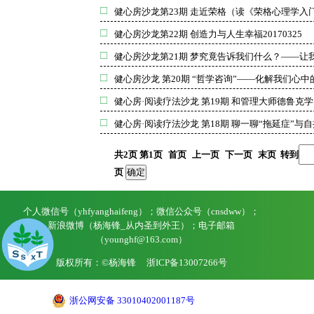
健心房沙龙第23期 走近荣格（读《荣格心理学入门
健心房沙龙第22期 创造力与人生幸福20170325
健心房沙龙第21期 梦究竟告诉我们什么？——让我们一
健心房沙龙 第20期 “哲学咨询”——化解我们心中的
健心房·阅读疗法沙龙 第19期 和管理大师德鲁克学自我
健心房·阅读疗法沙龙 第18期 聊一聊“拖延症”与自控力
共
2
页 第
1
页
首页
上一页
下一页
末页
转到
页
个人微信号（yhfyanghaifeng）；微信公众号（cnsdww）；
新浪微博（杨海锋_从内圣到外王）；电子邮箱
（younghf@163.com）
版权所有：©杨海锋
浙ICP备13007266号
浙公网安备 33010402001187号