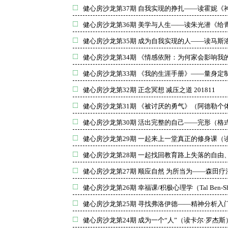
健心房沙龙第37期 自我实现的挣扎——读霍妮《神
健心房沙龙第36期 美学与人生——读朱光潜《给青年
健心房沙龙第35期 成为自我实现的人——读马斯洛
健心房沙龙第34期 《情感依附：为何家会影响我的一
健心房沙龙第33期 《我的生涯手册》——量身定制属
健心房沙龙第32期 正念冥想 减压之道 201811
健心房沙龙第31期 《被讨厌的勇气》（阿德勒个体
健心房沙龙第30期 活出完整的自己——完形（格式
健心房沙龙第29期 一起来上一堂真正的修身课（读
健心房沙龙第28期 一起找回教育路上失落的自由、
健心房沙龙第27期 顺应自然 为所当为——森田疗法心
健心房沙龙第26期 幸福课/积极心理学（Tal Ben-S
健心房沙龙第25期 寻找弗洛伊德——精神分析入门20
健心房沙龙第24期 成为一个“人”（读卡尔·罗杰斯）2