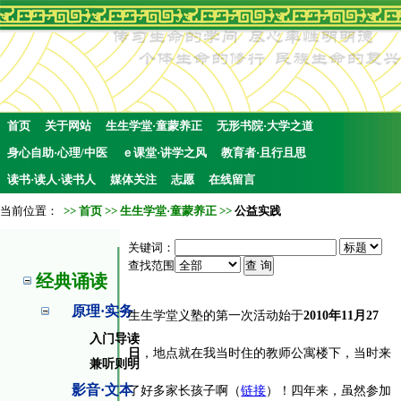
首页
关于网站
生生学堂·童蒙养正
无形书院·大学之道
身心自助·心理/中医
ｅ课堂·讲学之风
教育者·且行且思
读书·读人·读书人
媒体关注
志愿
在线留言
当前位置：
>>
首页
>>
生生学堂·童蒙养正
>>
公益实践
关键词：
查找范围
经典诵读
原理·实务
生生学堂义塾的第一次活动始于
2010
年
11
月
27
入门导读
日
，地点就在我当时住的教师公寓楼下，当时来
兼听则明
影音·文本
了好多家长孩子啊（
链接
）！四年来，虽然参加