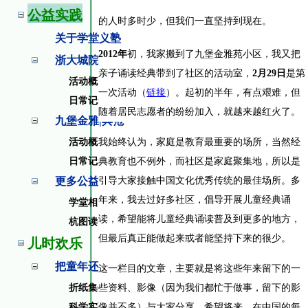
公益实践
的人时多时少，但我们一直坚持到现在。
关于学堂义塾
2012
年
初，我家搬到了九堡金雅苑小区，我又把
浙大城院|发源
亲子诵读经典带到了社区的活动室，
2
月
29
日
是第
活动概况
一次活动（
链接
）。起初的半年，有点艰难，但
日常记录
随着居民志愿者的纷纷加入，就越来越红火了。
九堡金雅|典范
活动概况
我始终认为，家庭是教育最重要的场所，当然经
日常记录
典教育也不例外，而社区是家庭聚集地，所以是
更多公益活动
引导大家接触中国文化优秀传统的最佳场所。多
年来，我去过好多社区，倡导开展儿童经典诵
学堂相关的
读，希望能将儿童经典诵读普及到更多的地方，
杭图读书会
但最后真正能做起来或者能坚持下来的很少。
儿时欢乐
把童年还给孩子
这一栏目的文章，主要就是将这些年来留下的一
折纸集锦
些资料、影像（因为我们都忙于做事，留下的影
科学实验
像并不多）与大家分享，希望将来，在中国的每