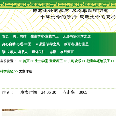
首页
关于网站
生生学堂·童蒙养正
无形书院·大学之道
身心自助·心理/中医
ｅ课堂·讲学之风
教育者·且行且思
读书·读人·读书人
媒体关注
志愿
在线留言
当前位置：
>>
首页
>>
生生学堂·童蒙养正
>>
儿时欢乐
>>
把童年还给孩子
>>
科学实验
>>
文章详细
作者： 发表时间：24-06-30 点击率：3065