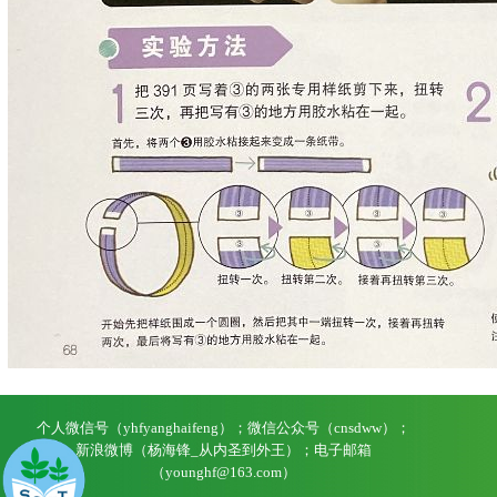
个人微信号（yhfyanghaifeng）；微信公众号（cnsdww）；
新浪微博（杨海锋_从内圣到外王）；电子邮箱
（younghf@163.com）