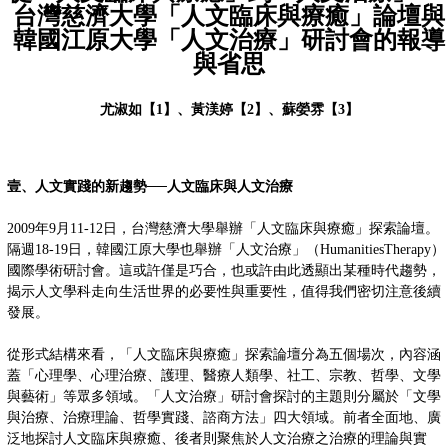
台灣慈濟大學「人文臨床與療癒」論壇與
韓國江原大學「人文治療」研討會的報導
與省思
尤淑如【1】
、黃渼婷【2】
、蘇嫈雰【3】
壹、人文實踐的新趨勢──人文臨床與人文治療
2009年9月11-12日，台灣慈濟大學舉辦「人文臨床與療癒」探索論壇。
隔週18-19日，韓國江原大學也舉辦「人文治療」（HumanitiesTherapy）
國際學術研討會。這或許僅是巧合，也或許由此透顯出某種時代趨勢，
揭示人文學科走向生活世界的必要性與重要性，值得我們密切注意後續
發展。
從形式結構來看，「人文臨床與療癒」探索論壇分為五個場次，內容涵
蓋「心理學、心理治療、護理、醫療人類學、社工、宗教、哲學、文學
與藝術」等眾多領域。「人文治療」研討會探討的主題則分屬於「文學
與治療、治療理論、哲學實踐、諮商方法」四大領域。前者全面地、廣
泛地探討人文臨床與療癒、後者則聚焦於人文治療之治療的理論與實