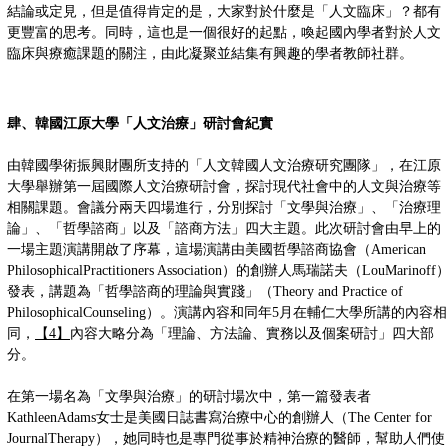
結論或定見，但是值得肯定的是，大家對於什麼是「人文臨床」？都有
更豐富的思考。同時，這也是一個很好的起點，喚起國內學者對於人文
臨床與療癒課題的關注，由此凝聚並結集有興趣的學者教師社群。
肆、韓國江原大學「人文治療」研討會紀實
由韓國學術振興財團所支持的「人文韓國人文治療研究團隊」，在江原
大學舉辦第一屆國際人文治療研討會，探討現代社會中的人文與治療等
相關課題。會議分兩天四場進行，分別探討「文學與治療」、「治療理
論」、「哲學諮商」以及「諮商方法」四大主題。此次研討會由早上的
一場主題演講開啟了序幕，這場演講由美國哲學諮商協會（American
PhilosophicalPractitione
rs Association）的創辦人馬瑞諾夫（LouMarinoff
發表，講題為「哲學諮商的理論與實踐」（Theory and Practice of
PhilosophicalCounseling）。演講內容和同年5月在輔仁大學所講的內容相
同，
【4】
內容大略分為「理論、方法論、實務以及個案研討」四大部
分。
在第一場名為「文學與治療」的研討場次中，第一篇發表者
KathleenAdams女士是美國日誌書寫治療中心的創辦人（The Center for
JournalTherapy），她同時也是專門從事於精神治療的醫師，幫助人們使