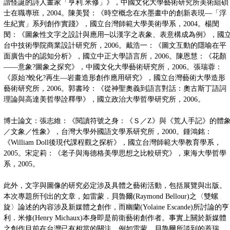
諧怪誕的詩人畫家「亨利.米修」》，中國文化大學藝術研究所美術組碩
士在職專班，2004。陳美賢：《時空概念在水墨畫中的創新表現—「浮
生紀實」系列創作實踐》，國立台灣師範大學美術學系，2004。楊閔
閔：《圖象性文字之設計與應用─以漢字之表象、表意構成為例》，國
台中技術學院商業設計研究所，2006。戴浩一：《圖文互動的隱喻在平
面廣告中的認知分析》，國立中正大學語言所，2006。陳恩慧：《花顏
――意象?圖象之探究》，中國文化大學藝術研究所，2006。張瑞蓉：
《原始?蛻化?再生—岩畫造形創作應用研究》，國立台灣藝術大學造形
藝術研究所，2006。郭書玲：《從神聖奧義到語言對話：奧古斯丁語詞
理論與高達美哲學詮釋學》，國立政治大學哲學研究所，2006。
博士論文：張志維：《閱讀符號之身：《Ｓ／Ζ》與《荒人手記》的體
／文象／性象》，台灣大學外國語文學系研究所，2000。鍾鴻銘：
《William Doll後現代課程觀之探析》，國立台灣師範大學教育學系，
2005。宋定莉：《老子與海德格美學思想之比較研究》，東海大學哲學
系，2005。
此外，文字與圖像的研究必定涉及具體之藝術活動，包括展覽與出版。
本次專題所刊出的文章，如雷蒙．貝魯爾(Raymond Bellour)之〈雙螺
旋〉論述的內容涉及新媒體之創作，而幽蘭(Yolaine Escande)所討論的亨
利．米修(Henry Michaux)本身即是前衛藝術創作者。事實上關於新媒體
之創作目前在台灣已有相當的關注，例如雷蒙．貝魯爾所談到的蓋瑞．