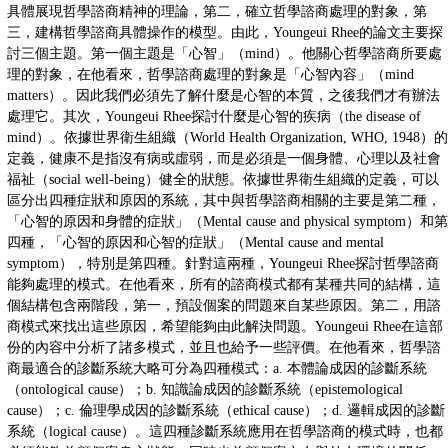
具體展現哲學諮商精神的理論，第二，確立哲學諮商處理的對象，第
三，建構哲學諮商具體操作的模型。由此，Youngeui Rhee的論文主要探
討三個主題。第一個主題是「心智」（mind）。他關心哲學諮商所要處
理的對象，在他看來，哲學諮商處理的對象是「心智內容」（mind
matters）。因此我們必須先了解什麼是心智的本質，之後我們才有辦法
處理它。其次，Youngeui Rhee探討什麼是心智的疾病（the disease of
mind）。依據世界衛生組織（World Health Organization, WHO, 1948）的
定義，健康不是指沒有病或虛弱，而是必須是一個身體、心理以及社會
福祉（social well-being）健全的狀態。依據世界衛生組織的定義，可以
區分出四種症狀和原因的系統，其中與哲學諮商相關的主要是第二種，
「心智的原因和身體的症狀」（Mental cause and physical symptom）和第
四種，「心智的原因和心智的症狀」（Mental cause and mental
symptom），特別是第四種。針對這兩種，Youngeui Rhee探討哲學諮商
能夠處理的模式。在他看來，所有的諮商模式都有某種共同的結構，這
個結構包含兩階段，第一，預設個案的問題來自某些原因。第二，用諮
商模式來找出這些原因，希望能夠由此解決問題。Youngeui Rhee在這部
份的內容中分析了諸多模式，並且也給予一些評價。在他看來，哲學諮
商最適合的診斷系統大略可分為四種模式：a. 本體論成因的診斷系統
（ontological cause）；b. 知識論成因的診斷系統（epistemological
cause）；c. 倫理學成因的診斷系統（ethical cause）；d. 邏輯成因的診斷
系統（logical cause）。這四種診斷系統應用在哲學諮商的模式時，也都