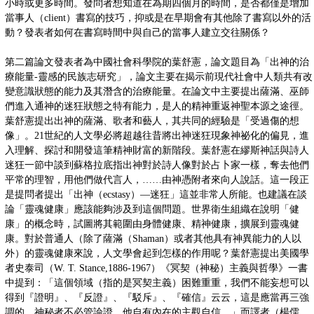
小時或更多時間。發問者想知道在為期四個月的時間，是否都僅是增加
當事人（client）書寫的技巧，抑或是在早期會有其他除了書寫以外的活
動？發表者如何在書寫時間中與自己的當事人建立交往關係？
第二篇論文發表者為中國社會科學院的葉舒憲，論文題目為「出神的治
療能量-靈感的民族志研究」，論文主要在揭示前現代社會中人類共有改
變意識狀態的能力及其潛含的治療能量。在論文中主要提出薩滿、巫師
們進入通神的迷狂狀態之特有能力，是人的精神重返神聖本源之途徑。
葉舒憲提出出神的薩滿、歌者和藝人，其共同的經驗是「受過傷的想
像」。21世紀的人文學必將超越往昔將出神迷狂現象神祕化的偏見，進
入理解、探討和開發這筆精神財富的新階段。葉舒憲在繆斯神話與詩人
迷狂一節中談到蘇格拉底指出神對於詩人像對於占卜家一樣，奪去他們
平常的理智，用他們做代言人，……由神憑附者來向人說話。這一段正
是提問者提出「出神（ecstasy）—迷狂」這並非常人所能。也建議在談
論「靈魂健康」應該能夠涉及到這個問題。世界衛生組織在說明「健
康」的概念時，試圖將其範圍由身體健康、精神健康，擴展到靈魂健
康。對於普通人（除了薩滿（Shaman）或者其他具有神異能力的人以
外）的靈魂健康來說，人文學會起到怎樣的作用呢？葉舒憲提出美國學
者史泰司（W. T. Stance,1886-1967）《冥契（神秘）主義與哲學》一書
中提到：「這個領域（指的是冥契主義）困難重重，我們不能妄想可以
得到『證明』、『反證』、『駁斥』、『確信』云云，這是應當再三強
調的。神秘者不必管論證，他自有內在的主觀自信。」而譯者（楊儒