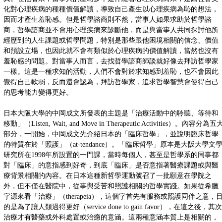
化對心理疾病的種種價值解讀，導致自己產生以心理疾病為恥的想法，
因而才產生羞恥感。但是哲學諮商則不然，當事人如果求助於哲學諮
商，哲學諮商並不會用心理疾病來診斷他，而是與當事人共同探討他所
經歷到的人生課題或哲學問題，特別是那些跟他困境相關的信念、價值
和預設立場，也因此就不會有類似於心理疾病的價值解讀，當然也沒有
羞恥感的問題。對當事人而言，去找哲學諮商師談就好像去拜訪哲學家
一樣。這是一種求知的活動，人們不會對於求知感到羞恥，也不會因此
覺得自己軟弱，反而還會認為，拜訪哲學家，追求哲學智慧會使得自己
的思考能力變得更好。
日本大阪大學的中岡成文所發表的主題是「治療活動中的聆聽、等待和
移動」（Listen, Wait, and Move in Therapeutic Activities）。內容分為五
部分，一開始，中岡成文先介紹日本的「臨床哲學」，並說明臨床哲學
的特質在於「照護」（at-tendance）。「臨床哲學」原本是大阪大學文
研究所在1998年所設置的一門課，當時每個人，甚至是哲學系的同事都
對「臨床」的意指感到好奇，到底「臨床」是否意指著醫療課題或與醫
療背景相關的內容。在日本這種新哲學運動號召了一批願意在學院之
外，但不僅在醫院中，從事與受苦和照護相關的哲學實踐。如果從希臘
字源來看「治療」（therapeia），這個字首先有服務或照護同伴之意，
的是為了讓人類過得更好（service done to gain favor），在這之後，其次
治療才有醫藥或外科處置或治癒的意涵。這兩種意涵本質上是相關的，