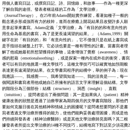
用個人書寫日誌，或撰寫日記、詩、回憶錄，和故事——作為一種更深
了解自我的途徑。發表者稱這樣的工作為「文學治療」
（JournalTherapy）。在25年前Adams開始實作練習，看著如種子一般的
觀念逐步形成強而有力的枝幹，進而在療癒上開花結果且改變許多人願
意拿起筆來書寫。Adams定義「文學治療」為「有目的的和有意向性的
用生命為基底的書寫，為了是更長遠渴望的結果。」（Adams,1999）關
鍵字在於「有目的的」和「有意向性的」，它不僅僅只是在紙上書寫或
是手指頭在鍵盤上打字。它必須也要是一種有理性的計畫。當書寫者理
解了他或她最初所想望獲得的事物，這會增強了覺察（awareness）、情
感的慰藉（emotionalsoothing），或是探索一種內在或外在的衝突，書寫
者可以有目的地挑選一種文學技巧，這種文學技巧可以確實地如預期般
表達更長遠渴望的結果。在文學書寫程序的結構中，舉的例子為：現在
我應該——、我感覺——、我希望我知道——、我的沮喪是——，每一
個閱讀和書寫者用他或她自己所擁有的語言文字來理解這個結構。文學
的階段分為三個部份：結構（structure）、洞悉（insight）、直觀
（intuition）。提問者提出了兩個問題：其一是如果病人（patient）精神
健康改善的狀態是透過了治療學家為期四個月的文學書寫階段，那他們
要如何克服日後在其他精神和情緒上的困擾呢？提問者想要問的不是書
寫者透過文學治療所獲得的能力，使他們能夠妥善處理困擾，而或是他
們持續與發表者（精神治療醫師）或是其他文學治療師見面嗎？其二根
據發表者所提出文學治療的14種不同技巧，結構地寫下對話至少須花費2