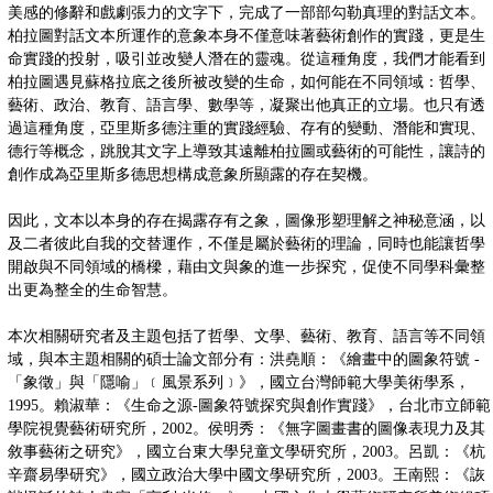
美感的修辭和戲劇張力的文字下，完成了一部部勾勒真理的對話文本。
柏拉圖對話文本所運作的意象本身不僅意味著藝術創作的實踐，更是生
命實踐的投射，吸引並改變人潛在的靈魂。從這種角度，我們才能看到
柏拉圖遇見蘇格拉底之後所被改變的生命，如何能在不同領域：哲學、
藝術、政治、教育、語言學、數學等，凝聚出他真正的立場。也只有透
過這種角度，亞里斯多德注重的實踐經驗、存有的變動、潛能和實現、
德行等概念，跳脫其文字上導致其遠離柏拉圖或藝術的可能性，讓詩的
創作成為亞里斯多德思想構成意象所顯露的存在契機。
因此，文本以本身的存在揭露存有之象，圖像形塑理解之神秘意涵，以
及二者彼此自我的交替運作，不僅是屬於藝術的理論，同時也能讓哲學
開啟與不同領域的橋樑，藉由文與象的進一步探究，促使不同學科彙整
出更為整全的生命智慧。
本次相關研究者及主題包括了哲學、文學、藝術、教育、語言等不同領
域，與本主題相關的碩士論文部分有：洪堯順：《繪畫中的圖象符號 -
「象徵」與「隱喻」﹝風景系列﹞》，國立台灣師範大學美術學系，
1995。賴淑華：《生命之源-圖象符號探究與創作實踐》，台北市立師範
學院視覺藝術研究所，2002。侯明秀：《無字圖畫書的圖像表現力及其
敘事藝術之研究》，國立台東大學兒童文學研究所，2003。呂凱：《杭
辛齋易學研究》，國立政治大學中國文學研究所，2003。王南熙：《詼