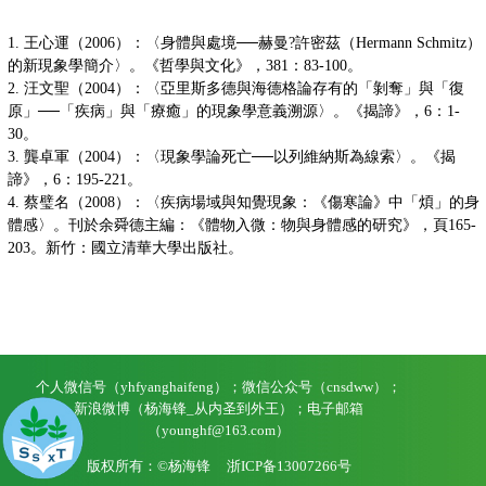
1. 王心運（2006）：〈身體與處境──赫曼?許密茲（Hermann Schmitz）
的新現象學簡介〉。《哲學與文化》，381：83-100。
2. 汪文聖（2004）：〈亞里斯多德與海德格論存有的「剝奪」與「復
原」──「疾病」與「療癒」的現象學意義溯源〉。《揭諦》，6：1-
30。
3. 龔卓軍（2004）：〈現象學論死亡──以列維納斯為線索〉。《揭
諦》，6：195-221。
4. 蔡璧名（2008）：〈疾病場域與知覺現象：《傷寒論》中「煩」的身
體感〉。刊於余舜德主編：《體物入微：物與身體感的研究》，頁165-
203。新竹：國立清華大學出版社。
个人微信号（yhfyanghaifeng）；微信公众号（cnsdww）；
新浪微博（杨海锋_从内圣到外王）；电子邮箱
（younghf@163.com）
版权所有：©杨海锋
浙ICP备13007266号