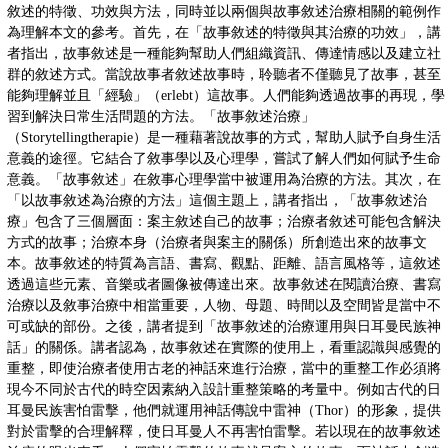
敘述的特徵、功效與方法，同時並以兩個與故事敘述治療相關的範例作
為理解本文的參考。首先，在「故事敘述的特徵與其治療的功效」，講
者指出，故事敘述是一種能夠幫助人們組織資訊、傳達情感以及建立社
群的敘述方式。當說故事者敘述故事時，聆聽者不僅聽見了故事，甚至
能夠理解並且「經驗」（erlebt）這故事。人們能夠透過故事的再現，學
習到解決日常生活問題的方法。「故事敘述治療」
（Storytellingtherapie）是一種藉著說故事的方式，幫助人賦予自身生活
意義的途徑。它結合了敘事學以及心理學，嘗試了解人們如何賦予生命
意義。「故事敘述」在敘事心理學當中被運用為治療的方法。其次，在
「以故事敘述為治療的方法」這個主題上，講者指出，「故事敘述治
療」包含了三個層面：案主敘述自己的故事；治療者敘述可能包含解決
方式的故事；治療本身（治療者與案主的關係）所創造出來的故事文
本。故事敘述的特質為言語、書寫、觀點、距離、語言風格等，這敘述
透過這些元素、音樂或者圖像被傳達出來。故事敘述在閱讀治療、書寫
治療以及敘事治療中相當重要，人物、母題、時間以及空間皆是當中不
可或缺的部份。之後，講者提到「故事敘述的治療運用與日耳曼民族神
話」的關係。講者認為，故事敘述在實際的使用上，看重認識與感覺的
重整，即使治療者使用古老的神話來進行治療，當中的重整工作必須將
現今不同於古代的時空因素納入設計重整策略的考量中。例如古代的日
耳曼民族害怕雷擊，他們就運用神話傳說中雷神（Thor）的形象，提供
對於雷擊的合理解釋，使日耳曼人不再害怕雷擊。若以現在的故事敘述