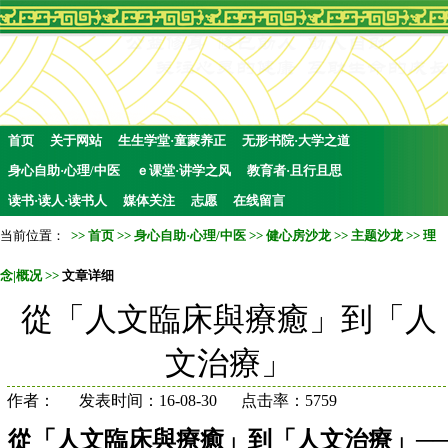
首页
关于网站
生生学堂·童蒙养正
无形书院·大学之道
身心自助·心理/中医
ｅ课堂·讲学之风
教育者·且行且思
读书·读人·读书人
媒体关注
志愿
在线留言
当前位置：
>>
首页
>>
身心自助·心理/中医
>>
健心房沙龙
>>
主题沙龙
>>
理
念|概况
>>
文章详细
從「人文臨床與療癒」到「人
文治療」
作者： 发表时间：16-08-30 点击率：5759
從「人文臨床與療癒」到「人文治療」─