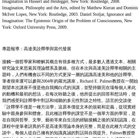
Imagination in Husserl and Heidegger, New York: Routledge, 2008.
Imagination, Philosophy and the Arts, edited by Matthew Kieran and Domini
McIver Lopes, New York: Routledge, 2003. Daniel Stoljar, Ignorance and
Imagination: The Epistemic Origin of the Problem of Consciousness, New
York: Oxford University Press, 2009.
專題報導：高達美詮釋學與當代發展
接觸一個哲學家和瞭解其概念有很多種方式，最多數人透過文本、相關
研究論文來思索其理論體系及脈絡。但在本次與高達美詮釋學相關的主
題時，人們有機會以不同的方式更深一層的認識高達美和他的詮釋學。
筆者很幸運可以參與2004年的羅光講座，Richard E. Palmer教授在一開始
期望本次講座不僅是他自我獨白式的演講，並堅持聽完在場每個人來此
的動機和最初的想法，在每次聆聽之後，他所提出的回答和想法時，使
我們感受到詮釋學中對話和傾聽的多元性對談之特性。語言的交談使
「詮釋學不僅是一種方法學」這原本僅從文本的規範和定義，從現實經
驗中親身參與和體會。且此種詮釋學的課堂不是一個單方面的學習，是
在自我與哲學、文學、藝術等來自生活的經驗接觸之後的深刻認識，在
課程中使筆者訝異的不是高達美理論本身的完整，而是在此種方式的交
談中，每個人從自己擁有的知識真誠的對話與自我提升。Palmer教授曾