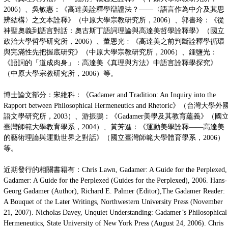
2006）、吳敏惠：《高達美詮釋學辯證法？——〈語言作為中介及其思
辨結構〉之文本詮釋》（中原大學宗教研究所，2006）、郭書玲：《從
神聖奧義到語言對話：奧古斯丁語詞理論與高達美哲學詮釋學》（國立
政治大學哲學研究所，2006）、董恩光﹕《高達美之前判斷詮釋學循環
與完滿性先把握底研究》（中原大學宗教研究所，2006）、鍾鹽光：
《語詞的「道成肉身」：高達美《真理與方法》中語言詮釋學探究》
（中原大學宗教研究所，2006）等。
博士論文部分：宋維科：《Gadamer and Tradition: An Inquiry into the
Rapport between Philosophical Hermeneutics and Rhetoric》（台灣大學外
語文學研究所，2003）、游振鵬：《Gadamer美學及其教育蘊義》（國
臺灣師範大學教育學系，2004）、黃芳進：《運動美學詮釋——高達美
的藝術理論與運動世界之對話》（國立臺灣師範大學體育學系，2006）
等。
近期發行的相關書籍有：Chris Lawn, Gadamer: A Guide for the Perplexed,
Gadamer: A Guide for the Perplexed (Guides for the Perplexed), 2006. Hans-
Georg Gadamer (Author), Richard E. Palmer (Editor),The Gadamer Reader:
A Bouquet of the Later Writings, Northwestern University Press (November
21, 2007). Nicholas Davey, Unquiet Understanding: Gadamer’s Philosophical
Hermeneutics, State University of New York Press (August 24, 2006). Chris