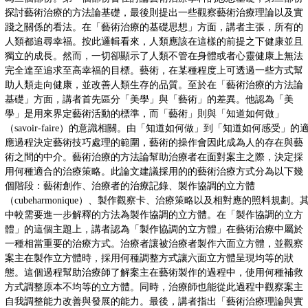
探討藝術治療的方法論基礎，最後則提出一些觀察藝術治療理論以及實
踐之關係的看法。在「藝術治療的基礎思想」方面，講者主張，所有的
人類都追尋幸福。按此邏輯看來，人類應該在這樣的前提之下健康並且
獨立的成長。然而，一切卻顯示了人類不管在身體或者心靈健康上無法
完全達至追求至高幸福的目標。藝術，在某種程度上可透過一些方式幫
助人類走向健康，並改善人類生存的品質。至於在「藝術治療的方法論
基礎」方面，講者首先區分「美學」與「藝術」的差異。他認為「美
學」是用來界定藝術活動的標準，而「藝術」則與「知道如何做」
（savoir-faire）的意識相關。由「知道如何做」到「知道如何感受」的
應過程決定藝術技巧處理的範圍，藝術的操作會因此成為人的存在與藝
術之間的中介。藝術治療的方法論幫助治療者在面對案主之際，決定採
用何種適合的治療策略。此論文建議採用的的藝術治療方式分為以下幾
個階段：藝術創作、治療者的治療記錄、製作協調的立方體
（cubeharmonique）、製作觀察卡、治療策略以及相對應的照料規劃。
中較需要進一步解釋的方法為製作協調的立方體。在「製作協調的立方
體」的這個主題上，講者認為「製作協調的立方體」在藝術治療中屬於
一種相當重要的治療方式。治療者讓被治療者製作六面立方體，並觀察
案主在製作立方體時，採用何種調整方式讓六面立方體呈現均等的狀
態。這個過程幫助治療師了解案主在藝術製作的過程中，使用何種補救
方式調整原本不均等的立方體。同時，治療師也能從此過程中觀察案主
自我調整能力改善與發展的能力。最後，講者指出「藝術治療理論與實