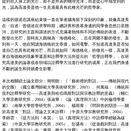
提到在人身上的光芒，那不是外表的物理光澤，而是從心中感受到的
光，認為高達美是他一生見過最具有此種光芒的哲學家。
這樣的描述在講座結束後一直在筆者腦海留下深刻的印象，就像高達美
在〈自述〉曾描述在求學時期，總訝異和羨慕身邊的同學會忽然口若懸
河，且研究的主題和講述的方式充滿著熱情和不同於傳統的表達，不斷
散發出光芒，當時友人戲稱為「海德格化」，且在周圍不斷的發生。直
到有一天，他在閱讀海德格的文章後，如同電擊。不知道高達美是否知
道自己也具有此種光芒，而且就如同「海德格化」的徵兆一樣，高達美
來自海德格的現象學還原和詮釋學方法所提出的「哲學詮釋學」，在研
究高達美的論著或各領域以詮釋學方法進行研究的成果，正在我們身邊
不斷的誕生和持續產生影響。
本次相關碩士論文部分：簡明朗：《「藝術裡的對話」——傳統與現代
的交匯》（國立臺灣師範大學美術研究所，2003）、何萬福：《傳統與
批判詮釋學研究——高達美與哈伯瑪斯對話與宗教詮釋的意義》（輔仁
大學宗教研究所，2004）張淑華：《論《真理與方法》中的倫理學要
素》（南華大學哲學研究所，2004）、楊雨青：《問與答的辯證——關
於高達美「對話」理論之文本詮釋》（中原大學宗教研究所，2004）、
李錦雲：《從方法到「本質」：以《真理與方法》中詮釋學經驗為線
索》（中原大學宗教研究所，2005）、彭盛有：《從遊戲到對話：高達
美《真理與方法》中「應用」概念之詮釋》（中原大學宗教研究所，