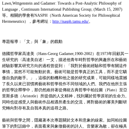
Lawn,Wittgenstein and Gadamer: Towards a Post-Analytic Philosophy of
Language , Continuum International Publishing Group; (March 15, 2007)
等。相關的學會有NASPH（North American Society for Philosophical
Hermeneutics），參考網址：
http://nasph.tamu.edu/
。
專題報導：「文」與「象」的戲動
德國哲學家高達美（Hans-Georg Gadamer,1900-2002）在1973年回顧其一
生研究的〈高達美自述〉一文，描述他青年時對哲學的興趣所在和藝術
經驗影響其研究方向的過程曾提到：「我對於藝術經驗和哲學有關這件
事情，當然不可能無動於衷。藝術可能是哲學真正的工具，而不是它驕
傲自負的敵手。」，這樣的動機和他之後的研究成果，可能同樣地震撼
了長久以來已習慣將藝術和哲學視作不同領域的人們。我們在他所主張
的哲學詮釋學中，那仍然維持著從傳統古典哲學中柏拉圖（Plato）至亞
里斯多德（Aristotle）所提倡的人文精神，找到屬於哲學原初的生命力。
同時也從感受人與藝術作品相遇所產生的交流，將對藝術的審美判斷研
究轉向對存有及自我本真的追尋之路。
藝術與哲學之間，隱藏著本次專題關於文本和意象的線索。如同柏拉圖
筆下的對話錄中，表面看來與象徵藝術的詩人、音樂家為敵，卻在極具