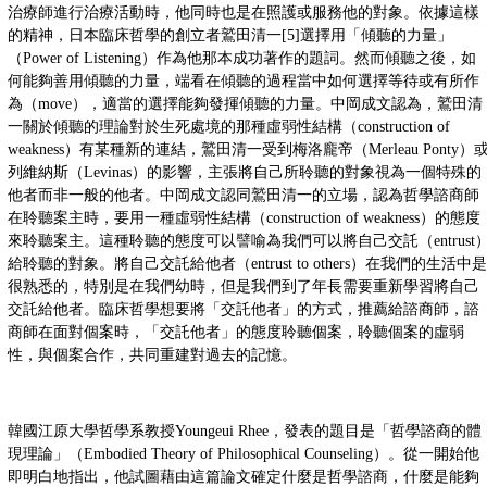
治療師進行治療活動時，他同時也是在照護或服務他的對象。依據這樣
的精神，日本臨床哲學的創立者鷲田清一[5]選擇用「傾聽的力量」
（Power of Listening）作為他那本成功著作的題詞。然而傾聽之後，如
何能夠善用傾聽的力量，端看在傾聽的過程當中如何選擇等待或有所作
為（move），適當的選擇能夠發揮傾聽的力量。中岡成文認為，鷲田清
一關於傾聽的理論對於生死處境的那種虛弱性結構（construction of
weakness）有某種新的連結，鷲田清一受到梅洛龐帝（Merleau Ponty）
列維納斯（Levinas）的影響，主張將自己所聆聽的對象視為一個特殊的
他者而非一般的他者。中岡成文認同鷲田清一的立場，認為哲學諮商師
在聆聽案主時，要用一種虛弱性結構（construction of weakness）的態度
來聆聽案主。這種聆聽的態度可以譬喻為我們可以將自己交託（entrust
給聆聽的對象。將自己交託給他者（entrust to others）在我們的生活中是
很熟悉的，特別是在我們幼時，但是我們到了年長需要重新學習將自己
交託給他者。臨床哲學想要將「交託他者」的方式，推薦給諮商師，諮
商師在面對個案時，「交託他者」的態度聆聽個案，聆聽個案的虛弱
性，與個案合作，共同重建對過去的記憶。
韓國江原大學哲學系教授Youngeui Rhee，發表的題目是「哲學諮商的體
現理論」（Embodied Theory of Philosophical Counseling）。從一開始他
即明白地指出，他試圖藉由這篇論文確定什麼是哲學諮商，什麼是能夠