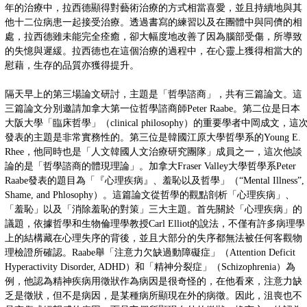
年的治療中，拉西德顯得對藝術治療的方式相當喜愛，並且持續地與其
他十二位病患一起接受治療。透過書寫的練習以及在團體中與同儕的相
處，拉西德雖未能完全痊癒，卻大幅度地改善了因為腦部受傷，所導致
的失憶與遲緩。拉西德也在這個治療的過程中，在心靈上獲得相當大的
慰藉，生存的品質亦獲得提升。
隔天早上的第三場論文研討，主題是「哲學諮商」，共有三篇論文。這
三篇論文分別邀請加拿大第一位哲學諮商師Peter Raabe。第二位是日本
大阪大學「臨床哲學」（clinical philosophy）的重要學者中岡成文，這
發表的主題是非常實務性的。第三位是韓國江原大學哲學系的Young E.
Rhee，他同時也是「人文韓國人文治療研究團隊」成員之一，這次他談
論的是「哲學諮商的體現理論」。加拿大Fraser Valley大學哲學系Peter
Raabe發表的題目為「『心理疾病』、羞恥以及哲學」（“Mental Illness”,
Shame, and Phlosophy）。這篇論文從哲學的觀點剖析「心理疾病」、
「羞恥」以及「消除羞恥的對策」三大主題。首先關於「心理疾病」的
議題，依據哲學和生物倫理學教授Carl Elliot的說法，不僅有許多病理學
上的結構藏在心理失序的背後，並且大部分的失序都無法被任何客觀物
理檢證所確認。Raabe舉「注意力欠缺過動障礙症」（Attention Deficit
Hyperactivity Disorder, ADHD）和「精神分裂症」（Schizophrenia）為
例，他認為精神疾病用徵狀作為病因是很奇怪的，在他看來，注意力缺
乏是徵狀，但不是病因，是某種病所顯現在外的病徵。因此，沮喪也不