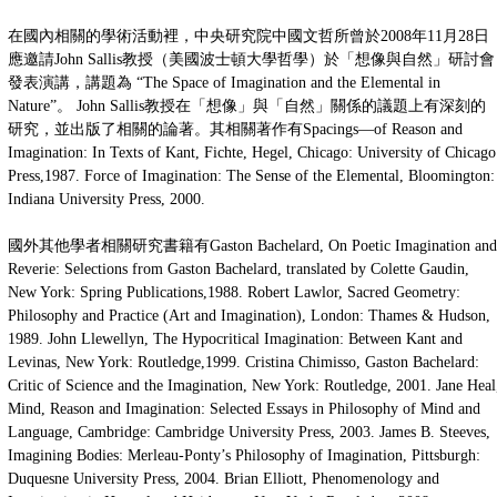
在國內相關的學術活動裡，中央研究院中國文哲所曾於2008年11月28日
應邀請John Sallis教授（美國波士頓大學哲學）於「想像與自然」研討會
發表演講，講題為 “The Space of Imagination and the Elemental in
Nature”。 John Sallis教授在「想像」與「自然」關係的議題上有深刻的
研究，並出版了相關的論著。其相關著作有Spacings—of Reason and
Imagination: In Texts of Kant, Fichte, Hegel, Chicago: University of Chicago
Press,1987. Force of Imagination: The Sense of the Elemental, Bloomington:
Indiana University Press, 2000.
國外其他學者相關研究書籍有Gaston Bachelard, On Poetic Imagination and
Reverie: Selections from Gaston Bachelard, translated by Colette Gaudin,
New York: Spring Publications,1988. Robert Lawlor, Sacred Geometry:
Philosophy and Practice (Art and Imagination), London: Thames & Hudson,
1989. John Llewellyn, The Hypocritical Imagination: Between Kant and
Levinas, New York: Routledge,1999. Cristina Chimisso, Gaston Bachelard:
Critic of Science and the Imagination, New York: Routledge, 2001. Jane Heal
Mind, Reason and Imagination: Selected Essays in Philosophy of Mind and
Language, Cambridge: Cambridge University Press, 2003. James B. Steeves,
Imagining Bodies: Merleau-Ponty’s Philosophy of Imagination, Pittsburgh:
Duquesne University Press, 2004. Brian Elliott, Phenomenology and