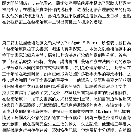
踐之間的關係」，在他看來，藝術治療理論的產生是為了幫助人類過幸
福的生活，在理論與實際操作的過程中，透過藝術語言理解案主的行為
以及他的自我修正能力。藝術治療並不以使案主復原為主要目標，重點
在於觀察案主在藝術治療中呈現出何種走向復原的過程。
第二篇由法國藝術治療文憑大學的Par Agnès F. Forestier所發表，題目為
「藝術治療與拉丁文書寫：概述與實例探究」。本論文以藝術治療中的
拉丁文書寫治療為主體，探究以此方法進行治療的案例與分析。首先，
在「藝術治療技巧分析」方面，講者提到，藝術治療在法國不同的教學
大學分別以不同的操作方式輔助醫事，特別是心理治療科別。此學科在
三十年前在歐洲興起，如今已經成為法國許多教學大學的專業學科。之
後，講者強調「拉丁文書寫的重要性」，他認為，話語與書寫之間的關
係在歐洲很早之前即是個相當受重視的議題。話語透過書寫成了文字，
拉丁文書寫除了記錄了文字之外，亦呈現出書寫與繪畫的密切相關性。
在藝術治療中，拉丁文書寫的方式相當受到重視。此類書寫通常被用來
治療具有書寫障礙；記憶障礙以及訊息傳遞障礙的患者。在論文中，講
者也以案例研究作為佐證。他提到一位個案拉西德（Rachid）與記憶的
情況：阿爾及利亞籍的拉西德在二十五歲時，因為一場意外造成頭蓋骨
受到創傷。他在當時完全失去生活的動力，失去記憶。他連續三年進入
相關機構進行術後復建後，逐漸恢復記憶，但進展卻十分緩慢。在第四