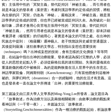
賓）主張用中性的「冥契主義」替代貶抑詞「神祕主義」，而引用者也
就是本論文的發表者（葉舒憲）考慮到漢語學界約定俗成的習慣，將較
為生僻的詞「冥契」仍改為「神秘」。嚴格說來，「神祕主義」雖是漢
語學界約定俗成的習慣，但也早已經被當成貶抑詞久矣。為突破此一刻
板印象，譯者才會用心良苦地主張用中性的「冥契主義」替代貶抑詞
「神祕主義」，然而引用者也就是本論文的發表者（葉舒憲）卻未詳細
考量譯者（楊儒賓）的仔細用心，著實是本論文的可惜之處。在出神的
民族志中提到：《格薩爾》通神藝人、老子恍惚說與史威登堡通靈說，
其後提到薩滿：迷狂敘事的文學志，特別指出妄想也需要技術
（techniques）嗎？出神或妄想的技術，會有怎樣的文化價值？等等問
題，在結論中指出出神的治療能量。發表者認為探討完整的人學，必須
從人的思想史起點入手，必須從蘇格拉底的迷狂開始。失落的靈魂就在
重溫創傷的模式中被喚回，為的是能夠恢復在活人世界中的生存意志。
神話學家凱倫．阿姆斯特朗（KarenArmstrong）只有當他體會到這種神
祕的、與夢幻時代（dreamtime）合一的經驗時，他的生活才有意義。這
也是發表者一直在論文中所傳達「出神」的重要性治療能量。
第三篇論文由江原大學人文學系的Ming-Yong,Lee所發表，論文題目為
「『故事敘述』作為治療方法以及兩個相關範例：由敘事治療的觀點來
看神話與《一千零一夜》」。本篇論文以「故事敘述」
（Storytelling;Geschichtenerzählen）作為一種治療的觀點起始，析論故事