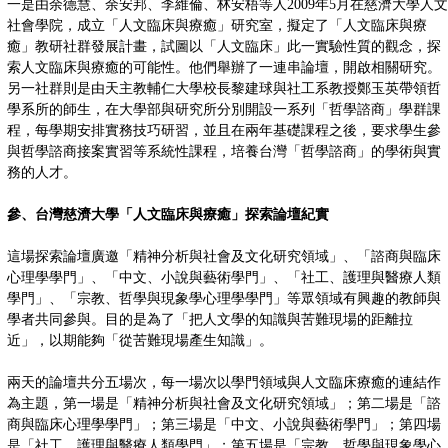
一是由余德慧、余安邦、李維倫、林安梧等人2009年5月在慈濟大學人文
社會學院，成立「人文臨床與療癒」研究室，擬定了「人文臨床與療
癒」教研社群發展計畫，試圖以「人文臨床」此一實驗性質的觀念，探
索人文臨床與療癒的可能性。他們舉辦了一連串論壇，開啟相關研究。
另一社群則是由天主教輔仁大學校長黎建球與社工系教授鄭玉英帶領哲
學系所的師生，在大學部與研究所分別開設一系列「哲學諮商」學群課
程，每學期安排實務技巧研習，並且在兩年基礎課程之後，要求學生參
與哲學諮商接案實習等系統性課程，培養台灣「哲學諮商」的學術與實
務的人才。
參、台灣慈濟大學「人文臨床與療癒」探索論壇紀實
這場探索論壇廣邀「精神分析與社會及文化研究領域」、「諮商與臨床
心理學學門」、「中文、小說與藝術學門」、「社工、護理與醫療人類
學門」、「宗教、哲學與現象學心理學學門」等眾領域有興趣的教師與
學者共同參與。目的是為了「把人文學的知識與苦難現場的距離拉
近」，以期能夠「從苦難現場產生知識」。
兩天的論壇共分五場次，每一場次以學門領域與人文臨床療癒的連結作
為主題，第一場是「精神分析與社會及文化研究領域」；第二場是「諮
商與臨床心理學學門」；第三場是「中文、小說與藝術學門」；第四場
是「社工、護理與醫療人類學門」；第五場是「宗教、哲學與現象學心