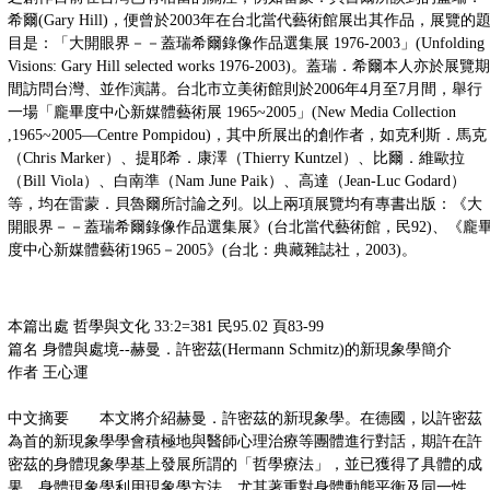
希爾(Gary Hill)，便曾於2003年在台北當代藝術館展出其作品，展覽的
目是：「大開眼界－－蓋瑞希爾錄像作品選集展 1976-2003」(Unfolding
Visions: Gary Hill selected works 1976-2003)。蓋瑞．希爾本人亦於展覽期
間訪問台灣、並作演講。台北市立美術館則於2006年4月至7月間，舉行
一場「龐畢度中心新媒體藝術展 1965~2005」(New Media Collection
,1965~2005—Centre Pompidou)，其中所展出的創作者，如克利斯．馬克
（Chris Marker）、提耶希．康澤（Thierry Kuntzel）、比爾．維歐拉
（Bill Viola）、白南準（Nam June Paik）、高達（Jean-Luc Godard）
等，均在雷蒙．貝魯爾所討論之列。以上兩項展覽均有專書出版：《大
開眼界－－蓋瑞希爾錄像作品選集展》(台北當代藝術館，民92)、《龐
度中心新媒體藝術1965－2005》(台北：典藏雜誌社，2003)。
本篇出處 哲學與文化 33:2=381 民95.02 頁83-99
篇名 身體與處境--赫曼．許密茲(Hermann Schmitz)的新現象學簡介
作者 王心運
中文摘要 本文將介紹赫曼．許密茲的新現象學。在德國，以許密茲
為首的新現象學學會積極地與醫師心理治療等團體進行對話，期許在許
密茲的身體現象學基上發展所謂的「哲學療法」，並已獲得了具體的成
果。身體現象學利用現象學方法，尤其著重對身體動態平衡及同一性，