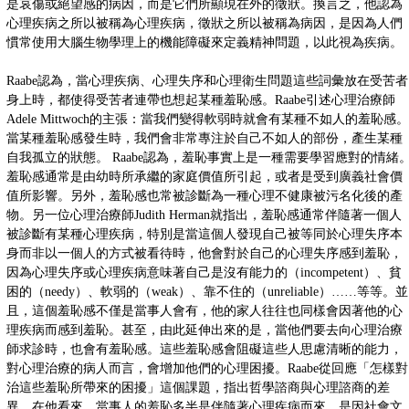
是哀傷或絕望感的病因，而是它們所顯現在外的徵狀。換言之，他認為
心理疾病之所以被稱為心理疾病，徵狀之所以被稱為病因，是因為人們
慣常使用大腦生物學理上的機能障礙來定義精神問題，以此視為疾病。
Raabe認為，當心理疾病、心理失序和心理衛生問題這些詞彙放在受苦者
身上時，都使得受苦者連帶也想起某種羞恥感。Raabe引述心理治療師
Adele Mittwoch的主張：當我們變得軟弱時就會有某種不如人的羞恥感。
當某種羞恥感發生時，我們會非常專注於自己不如人的部份，產生某種
自我孤立的狀態。 Raabe認為，羞恥事實上是一種需要學習應對的情緒
羞恥感通常是由幼時所承繼的家庭價值所引起，或者是受到廣義社會價
值所影響。另外，羞恥感也常被診斷為一種心理不健康被污名化後的產
物。另一位心理治療師Judith Herman就指出，羞恥感通常伴隨著一個人
被診斷有某種心理疾病，特別是當這個人發現自己被等同於心理失序本
身而非以一個人的方式被看待時，他會對於自己的心理失序感到羞恥，
因為心理失序或心理疾病意味著自己是沒有能力的（incompetent）、貧
困的（needy）、軟弱的（weak）、靠不住的（unreliable）……等等。並
且，這個羞恥感不僅是當事人會有，他的家人往往也同樣會因著他的心
理疾病而感到羞恥。甚至，由此延伸出來的是，當他們要去向心理治療
師求診時，也會有羞恥感。這些羞恥感會阻礙這些人思慮清晰的能力，
對心理治療的病人而言，會增加他們的心理困擾。Raabe從回應「怎樣對
治這些羞恥所帶來的困擾」這個課題，指出哲學諮商與心理諮商的差
異。在他看來，當事人的羞恥多半是伴隨著心理疾病而來，是因社會文