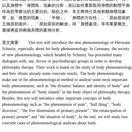
以及身體中「身體島」現象的分析，並以如何重新取得身體的動態平衡
作為哲學療法的主要目的。除此之外、本文將簡介其他有關身體現象
學，如「痛楚的現象」、「半物」、「身體的方向性」、「原始當前的
五個原初面向」、「原始當前的解放」與「身體處境」等等重要概念。
最後將提供兩個具體的案例分析。
英文摘要 This text will introduce the new phenomenology of Hermann
Schmitz, especially about his body phenomenology. In Germany, the society
of new phenomenology, which headed by Schmitz, has proceeded many
dialogues with, say, doctor or psychotherapy groups in order to develop
philosophy therapy. Their work is based on the study of body phenomenolog
and they obtain already some concrete results. The body phenomenology
make use of the phenomenological method to analyze some most important
body phenomenons, such as “the dynamic balance and identity of body” and
the phenomenons of “body islands” in the body object of philosophy therapy.
Besides, this text will introduce other important concepts of body
phenomenology such as “the phenomenon of pain”, “half thing”, “body
direction”, “the five dimensions of primary present”, “the emancipation of
primary present” and “the situation of body”. In the end, we will study two
concrete cases of phenomenological analyses about body.