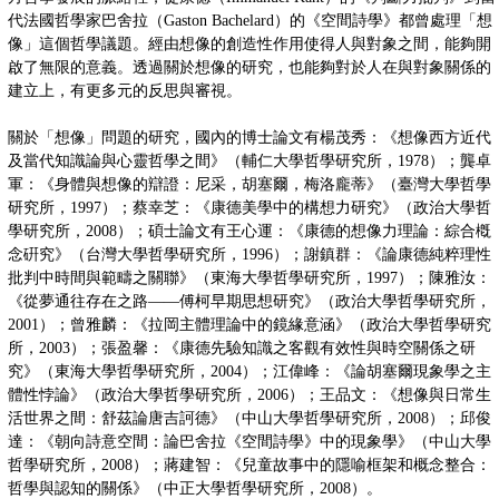
代法國哲學家巴舍拉（Gaston Bachelard）的《空間詩學》都曾處理「想
像」這個哲學議題。經由想像的創造性作用使得人與對象之間，能夠開
啟了無限的意義。透過關於想像的研究，也能夠對於人在與對象關係的
建立上，有更多元的反思與審視。
關於「想像」問題的研究，國內的博士論文有楊茂秀：《想像西方近代
及當代知識論與心靈哲學之間》（輔仁大學哲學研究所，1978）；龔卓
軍：《身體與想像的辯證：尼采，胡塞爾，梅洛龐蒂》（臺灣大學哲學
研究所，1997）；蔡幸芝：《康德美學中的構想力研究》（政治大學哲
學研究所，2008）；碩士論文有王心運：《康德的想像力理論：綜合槪
念硏究》（台灣大學哲學研究所，1996）；謝鎮群：《論康德純粹理性
批判中時間與範疇之關聯》（東海大學哲學研究所，1997）；陳雅汝：
《從夢通往存在之路——傅柯早期思想研究》（政治大學哲學研究所，
2001）；曾雅麟：《拉岡主體理論中的鏡緣意涵》（政治大學哲學研究
所，2003）；張盈馨：《康德先驗知識之客觀有效性與時空關係之研
究》（東海大學哲學研究所，2004）；江偉峰：《論胡塞爾現象學之主
體性悖論》（政治大學哲學研究所，2006）；王品文：《想像與日常生
活世界之間：舒茲論唐吉訶德》（中山大學哲學研究所，2008）；邱俊
達：《朝向詩意空間：論巴舍拉《空間詩學》中的現象學》（中山大學
哲學研究所，2008）；蔣建智：《兒童故事中的隱喻框架和概念整合：
哲學與認知的關係》（中正大學哲學研究所，2008）。