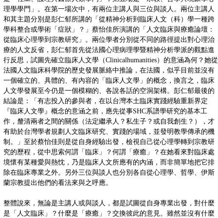
理學學門」。在第一場次中，有兩位主講人與三位與談人。兩位主講人
和其主題分別是彭仁郁所講的「從精神分析到臨床人文（科）學一種跨
學科整合或學術「症狀」？」蔡怡佳所演講的「人文臨床與療癒論壇：
從臨床心理學到宗教研究」。兩位學者分別從不同的路徑提出對心理治
療的人文反省，彭仁郁首先從法國心理病理學暨精神分析學派的觀點進
行反思，試圖先確立臨床人文學（Clinicalhumanities）的意涵為何？她從
法國人文臨床科學院的歷史發展脈絡中推論，在法國，似乎目前並沒有
一個確立的、具體的、有內容的「臨床人文學」的概念，換言之，臨床
人文學發展至今仍是一個模糊的、各說各話的空洞架構。彭仁郁最後的
結論是：「有志投入的參與者，在以台灣本土臨床實踐經驗重新界定
『臨床人文學』概念的意涵之前，應先從事SHC系譜學研究的基本工
作，釐清兩者之間的關係（法定繼承人？私生子？或自我創生？），才
有助於台灣學者規劃人文臨床研究、實踐的場域，並發明教學傳承的機
制。」至於蔡怡佳則是從自身經驗出發，檢視自己從心理學轉到宗教研
究的歷程，從中思索何謂「臨床」？何謂「療癒」？在她看來對臨床處
境懷有某種愛與熱忱，乃是臨床人文所應有的內涵，而非簡單地把它排
除在臨床專業之外。另外三位與談人也分別各自從心理學、哲學、伊斯
蘭宗教提出他們的看法來與之呼應。
整體說來，無論是主講人或與談人，都是試圖從自身專業出發，對什麼
是「人文臨床」？什麼是「療癒」？交換彼此的意見。雖然並沒有什麼