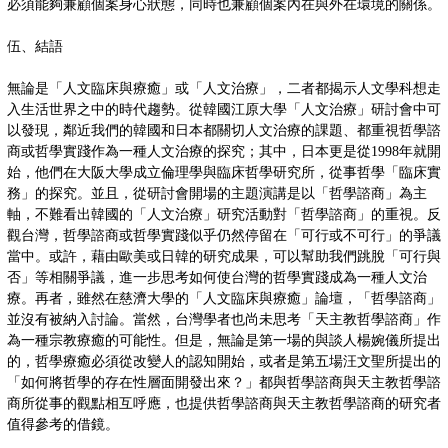
必須能夠兼顧個案身心狀態，同時也兼顧個案內在與外在環境的關係。
伍、結語
無論是「人文臨床與療癒」或「人文治療」，二者都揭示人文學科想走
入生活世界之中的時代趨勢。從韓國江原大學「人文治療」研討會中可
以發現，鄰近我們的韓國和日本都關切人文治療的課題、都重視哲學諮
商或哲學實踐作為一種人文治療的探究；其中，日本更是從1998年就開
始，他們在大阪大學成立倫理學與臨床哲學研究所，從事哲學「臨床實
務」的探究。並且，從研討會開場的主題演講是以「哲學諮商」為主
軸，不難看出韓國的「人文治療」研究活動對「哲學諮商」的重視。反
觀台灣，哲學諮商或哲學實踐似乎仍然停留在「可行或不可行」的爭議
當中。或許，藉由歐美或日韓的研究成果，可以幫助我們跳脫「可行與
否」等相關爭議，進一步思考如何使台灣的哲學實踐成為一種人文治
療。再者，雖然在慈濟大學的「人文臨床與療癒」論壇，「哲學諮商」
並沒有被納入討論。當然，台灣學者也尚未思考「天主教哲學諮商」作
為一種宗教療癒的可能性。但是，無論是第一場的與談人楊婉儀所提出
的，哲學療癒必須從改變人的認知開始，或者是第五場汪文聖所提出的
「如何將哲學的存在性層面開發出來？」都與哲學諮商與天主教哲學諮
商所從事的觀點相互呼應，也提供哲學諮商與天主教哲學諮商的研究者
值得參考的借鏡。