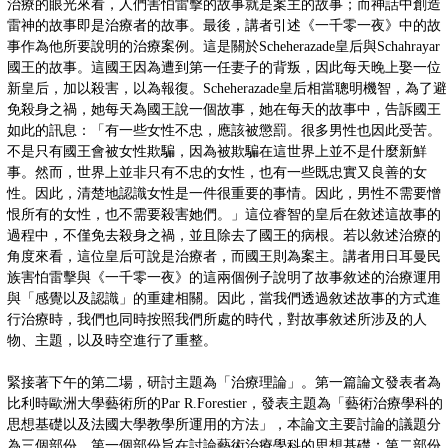
治療的眼光來看，人們害怕雷擊的故事就是案主的故事；而神話中創造
雷神的故事即是治療者的故事。最後，講者引述《一千零一夜》中的故
事作為他所要說明的治療案例。這是關於Scheherazade皇后與Schahrayar
國王的故事。這國王因為遭到第一任妻子的背叛，因此每天晚上娶一位
新皇后，加以殺害，以為報復。Scheherazade皇后相當聰明機智，為了避
免殺身之禍，她每天為國王說一個故事，她在每天的故事中，告訴國王
如此的訊息：「有一些女性不忠，應該被懲罰。很多男性也因此受苦。
不是只有國王會被女性欺騙，因為被欺騙在這世界上並不是什麼新鮮
事。然而，世界上並非只有不忠的女性，也有一些既忠實又良善的女
性。因此，清楚地認識女性是一件很重要的事情。因此，男性不需要憎
恨所有的女性，也不需要殺害她們。」這位睿智的皇后在敘述這故事的
過程中，不僅免去殺身之禍，並且除去了國王的病根。若以敘述治療的
角度來看，這位皇后可說是治療者，而國王則為案主。講者用日耳曼民
族害怕雷擊與《一千零一夜》的這兩個例子說明了故事敘述的治療運用
與「感覺以及認識」的重建相關。因此，當我們透過敘述故事的方式進
行治療時，我們也同時按照我們所處的時代，對故事敘述所涉及的人
物、主題，以及時空進行了重整。
緊接著下午的第二場，研討主題為「治療理論」。第一篇論文發表者為
比利時歐洲大學藝術所的Par R.Forestier，發表主題為「藝術治療學科的
思想基礎以及法國大學教學所運用的方法」，本論文主要討論的議題分
為三個部份。第一個部份旨在討論藝術治療學科的思想基礎；第二部份