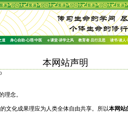
之道
身心自助·心理/中医
ｅ课堂·讲学之风
教育者·且行且思
读书·读人
本网站声明
0
的理念。
造的文化成果理应为人类全体自由共享。所以
本网站