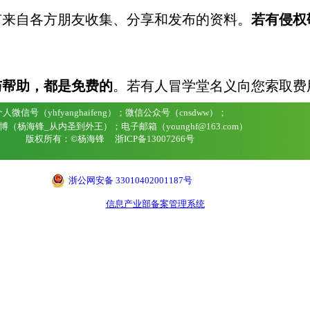
有来自各方朋友收集、分享和发布的资料。
若有侵权
与帮助，
都是免
费的
。若有人冒学堂名义向您索取费
人微信号（yhfyanghaifeng）；微信公众号（cnsdww）；
博（杨海锋_从内圣到外王）；电子邮箱（younghf@163.com）
版权所有：©杨海锋
浙ICP备13007266号
浙公网安备 33010402001187号
信息产业部备案管理系统