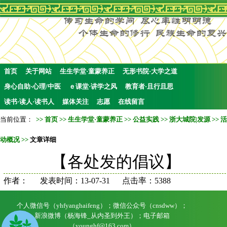
首页
关于网站
生生学堂·童蒙养正
无形书院·大学之道
身心自助·心理/中医
ｅ课堂·讲学之风
教育者·且行且思
读书·读人·读书人
媒体关注
志愿
在线留言
当前位置：
>>
首页
>>
生生学堂·童蒙养正
>>
公益实践
>>
浙大城院|发源
>>
活
动概况
>>
文章详细
【各处发的倡议】
作者： 发表时间：13-07-31 点击率：5388
个人微信号（yhfyanghaifeng）；微信公众号（cnsdww）；
新浪微博（杨海锋_从内圣到外王）；电子邮箱
（younghf@163.com）