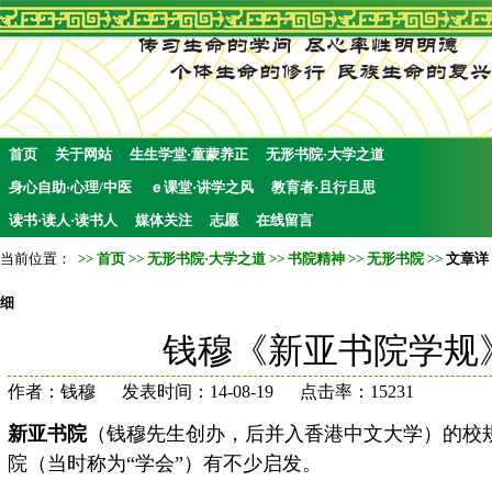
首页
关于网站
生生学堂·童蒙养正
无形书院·大学之道
身心自助·心理/中医
ｅ课堂·讲学之风
教育者·且行且思
读书·读人·读书人
媒体关注
志愿
在线留言
当前位置：
>>
首页
>>
无形书院·大学之道
>>
书院精神
>>
无形书院
>>
文章详
细
钱穆《新亚书院学规
作者：钱穆 发表时间：14-08-19 点击率：15231
新亚书院
（
钱穆
先生创办
，后并入香港中文大学）的校
院（当时称为“学会”）有不少启发。