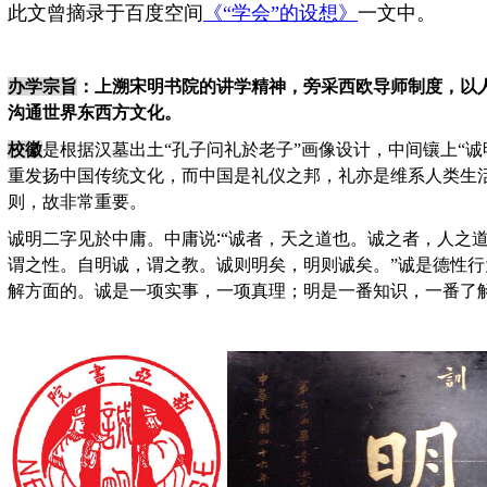
此文曾摘录于百度空间
《“学会”的设想》
一文中。
办学宗旨
：
上溯宋明书院的讲学精神，旁采西欧导师制度，以
沟通世界东西方文化。
校徽
是根据汉墓出土
“
孔子问礼於老子
”
画像设计，中间镶上
“
诚
重发扬中国传统文化，而中国是礼仪之邦，礼亦是维系人类生
则，故非常重要。
诚明二字见於中庸。中庸说
∶“
诚者，天之道也。诚之者，人之
谓之性。自明诚，谓之教。诚则明矣，明则诚矣。
”
诚是德性行
解方面的。诚是一项实事，一项真理；明是一番知识，一番了