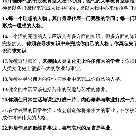
14.
中国宋代的书院教育是人物中心的，现代的大学教育是课程
神是以各门课程来完成人物中心的，是以人物中心来传授各门
15.
每一个理想的人物，其自身即代表一门完整的学问；每一门
形成一理想的人格。
16.
一个活的完整的人，应该具有多方面的知识；但多方面的知
完整的人。
你须在寻求知识中来完成你自己的人格，你莫忘失
识而求知识。
17.
你须透过师长，
来接触人类文化史上许多伟大的学者
；你须
人类文化史上很多伟大的学业与事业。
18.
你须在寻求伟大的学业与事业中来完成你自己的人格。
19.
健全的生活应该包括劳作的兴趣与艺术的修养。
20.
你须使日常生活与课业打成一片，内心修养与学业打成一片
21.
在学校里的日常生活，将会创造你将来伟大的事业，在学校
成你将来伟大的人格。
22.
起居作息的磨练是事业，喜怒哀乐的反省是学业。