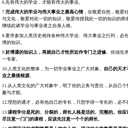
6.
先有伟大的学业，才能有伟大的事业。
7.
完成伟大的学业与伟大事业之最高心情
，在敬爱自然，敬爱
与文化，敬爱对此一切的知识，敬爱传授我此一切的知识的师
继续此诸学业与事业者之自身人格。
8.
要求参加人类历史相传各种伟大学业、伟大事业之行列，必
博的知识。
9.
於博通的知识上，再就自己才性所近作专门之进修
。你须先
一专家。
10.
人类文化的整体，为一切学业事业之广大对象。
自己的天才
业之最後根源
。
11.
从人类文化的广大对象中，明了你的义务与责任，从自己个
趣与才能。
12.
理想的通才，必有他自己的专长，只想学得一专长的，必不
13.
课程学分是死的、分裂的，师长人格是活的、完整的。你应
尽注意一门门的课程，应该先注意一个个的师长
。